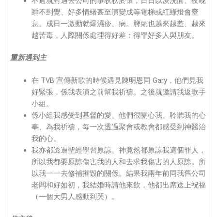
不過就對過去公司的事耿耿於懷，日日以淚洗面、夜晚
睡不到覺、好多情緒甚至演變成等電梯或紅綠燈會窒
息。成日一激動就爆濕疹、病。脾氣也越來越差、越來
越苦毒，人際關係處理得好差：得罪好多人與朋友。
重新遇到主
在 TVB 宣傳新歌的時候遇見陳明恩同 Gary，他們見我
好緊張，係我表演之前幫我祈禱。之後就邀請我返歌手
小組。
係小組我感受到基督的愛。他們很關心我、聆聽我的心
事、為我祈禱，每一次透過聚會或教會都感受到神醫治
我的心。
我亦都透過聖經學習原諒。神竟然都原諒我這個罪人，
所以我都要原諒傷害我的人和去求我傷害的人原諒。所
以我一一去修補摧毀的關係。結果我兩年前同我舊公司
老闆和好如初，我結婚時請他來飲，他都出席送上祝福
（一個大男人感動到哭）。