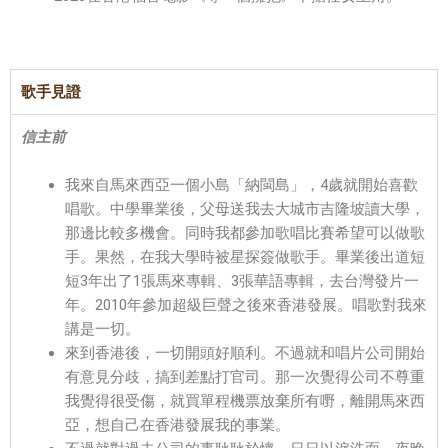
歌手見證
信主前
我來自馬來西亞一個小島「納閩島」，4歲就開始喜歡
唱歌。中學畢業後，父母送我去大城市吉隆坡讀大學，
那邊比較多機會。同時我都參加歌唱比賽希望可以做歌
手。果然，在我大學時被星探簽做歌手。畢業後出道短
短3年出了1張馬來專輯、3張華語專輯，去台灣發片一
年。2010年參加超級巨聲之後來香港發展。唱歌對我來
講是一切。
來到香港後，一切開頭好順利。不過就和唱片公司開始
有意見分歧，搞到差點打官司。那一次覺得公司不尊重
我覺得很受傷，就買單程機票放棄所有嘢，離開馬來西
亞，想自己在香港發展我的事業。