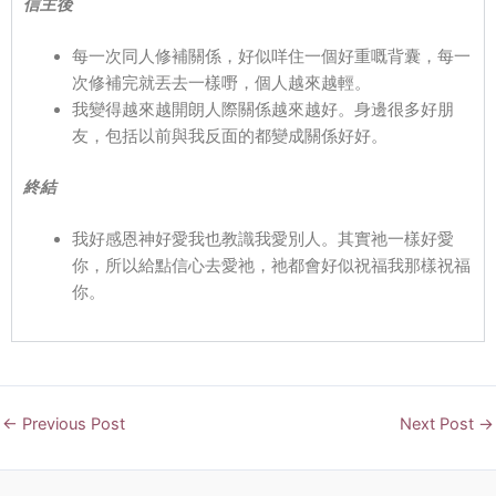
信主後
每一次同人修補關係，好似咩住一個好重嘅背囊，每一
次修補完就丟去一樣嘢，個人越來越輕。
我變得越來越開朗人際關係越來越好。身邊很多好朋
友，包括以前與我反面的都變成關係好好。
終結
我好感恩神好愛我也教識我愛別人。其實祂一樣好愛
你，所以給點信心去愛祂，祂都會好似祝福我那樣祝福
你。
←
Previous Post
Next Post
→