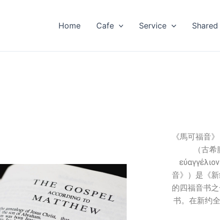
Home
Cafe
Service
Shared
《馬可福音》
（古希臘語
εὐαγγέ
音》）是《新
的四福音书之
书。在新约全