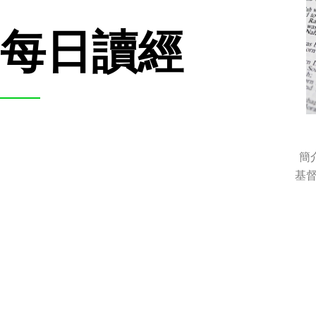
每日讀經
簡
基