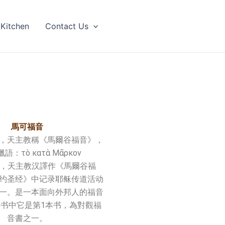
 Kitchen
Contact Us
馬可福音
，天主教稱《馬爾谷福音》，
：τὸ κατὰ Μᾶρκον
λιον，天主教汉譯作《馬爾谷福
约圣经》中记录耶稣传道活动
一。是一本面向外邦人的福音
书中它是第1本书，為對觀福
音書之一。